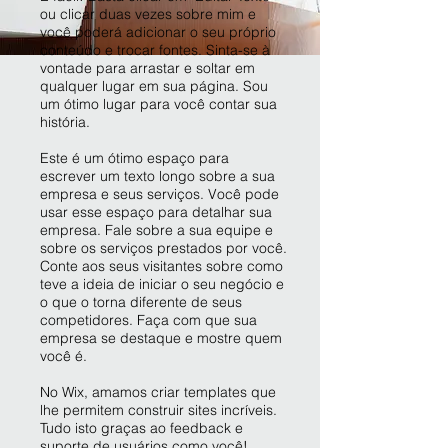
ou clicar duas vezes sobre mim e
você poderá adicionar o seu próprio
conteúdo e trocar fontes. Sinta-se à
vontade para arrastar e soltar em
qualquer lugar em sua página. Sou
um ótimo lugar para você contar sua
história.
Este é um ótimo espaço para
escrever um texto longo sobre a sua
empresa e seus serviços. Você pode
usar esse espaço para detalhar sua
empresa. Fale sobre a sua equipe e
sobre os serviços prestados por você.
Conte aos seus visitantes sobre como
teve a ideia de iniciar o seu negócio e
o que o torna diferente de seus
competidores. Faça com que sua
empresa se destaque e mostre quem
você é.
No Wix, amamos criar templates que
lhe permitem construir sites incríveis.
Tudo isto graças ao feedback e
suporte de usuários como você!